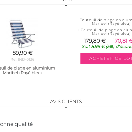
Fauteuil de plage en alu
Maribel (Rayé bleu)
+ Fauteuil de plage en al
Maribel (Rayé bleu)
179,80 €
170,81 
Soit
8,99 €
(5%)
d'écon
89,90 €
Ref. IND-0136
euil de plage en aluminium
Maribel (Rayé bleu)
AVIS CLIENTS
bonne qualité