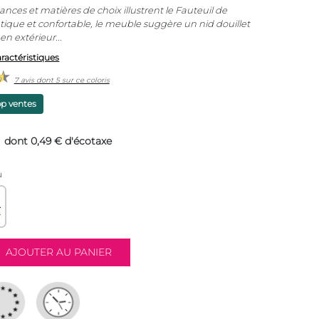
ces et matières de choix illustrent le Fauteuil de
tique et confortable, le meuble suggère un nid douillet
n extérieur...
aractéristiques
7 avis dont 5 sur ce coloris
op ventes
dont 0,49 € d'écotaxe
u