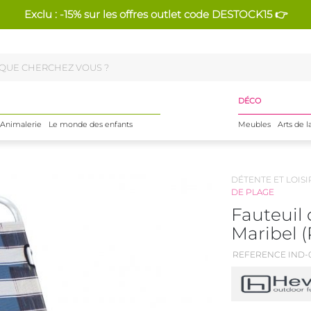
Exclu : -15% sur les offres outlet code DESTOCK15 👉
DÉCO
Animalerie
Le monde des enfants
Meubles
Arts de l
DÉTENTE ET LOISI
DE PLAGE
Fauteuil
Maribel (
REFERENCE IND-0