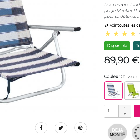
Des courbes tendan
plage Maribel. Pra
pour se détendre e
voir toutes les c
Disponible
T
89,90 €
Couleur :
Rayé ble