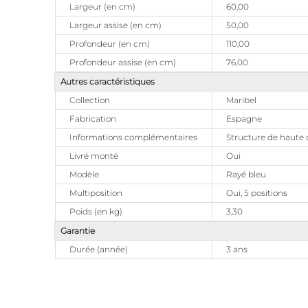
Largeur (en cm)
60,00
Largeur assise (en cm)
50,00
Profondeur (en cm)
110,00
Profondeur assise (en cm)
76,00
Autres caractéristiques
Collection
Maribel
Fabrication
Espagne
Informations complémentaires
Structure de haute q
Livré monté
Oui
Modèle
Rayé bleu
Multiposition
Oui, 5 positions
Poids (en kg)
3,30
Garantie
Durée (année)
3 ans