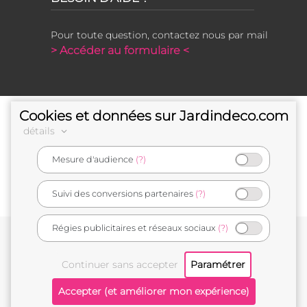
Pour toute question, contactez nous par mail
> Accéder au formulaire <
Cookies et données sur Jardindeco.com
détails
Mesure d'audience
(?)
e-commerçant français
Suivi des conversions partenaires
(?)
Régies publicitaires et réseaux sociaux
(?)
Conditions générales de vente
Mentions légales