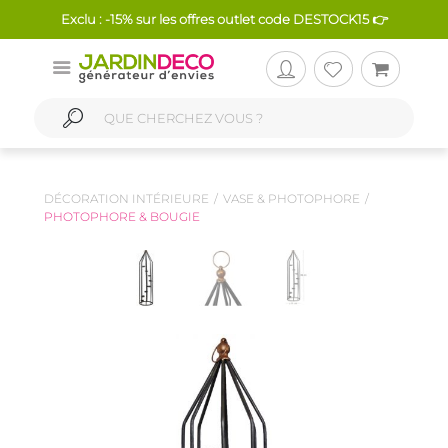
Exclu : -15% sur les offres outlet code DESTOCK15 👉
DÉCORATION INTÉRIEURE
VASE & PHOTOPHORE
PHOTOPHORE & BOUGIE