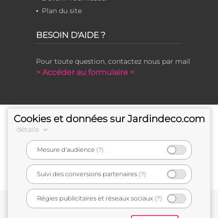
Plan du site
BESOIN D'AIDE ?
Pour toute question, contactez nous par mail
> Accéder au formulaire <
Cookies et données sur Jardindeco.com
détails
Mesure d'audience
(?)
e-commerçant français
Suivi des conversions partenaires
(?)
Régies publicitaires et réseaux sociaux
(?)