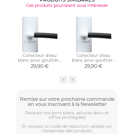
Ces produits pourraient vous intéresser
-32
Collecteur d'eau
Collecteur d'eau
Coll
blanc pour gouttière
blanc pour gouttière
p
circulaire (Pour
circulaire (Pour
c
29,90 €
29,90 €
2
descente circulaire 80
descente circulaire
desc
mm)
100 mm)
Remise sur votre prochaine commande
en vous inscrivant à la Newsletter
Recevez nos bons plans, astuces déco et
offres privilègiées
Et recevez un code de réduction valable sur
l'ensemble des produits