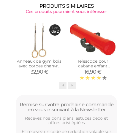
PRODUITS SIMILAIRES
Ces produits pourraient vous intéresser
-15%
Lot
de 2
Anneaux de gym bois
Telescope pour
Ki
avec cordes chanvre
cabane enfant
bala
(Lot de 2)
(Rouge/Gris)
de
32,90 €
16,90 €
2
Remise sur votre prochaine commande
en vous inscrivant à la Newsletter
Recevez nos bons plans, astuces déco et
offres privilègiées
Et recevez un code de réduction valable sur