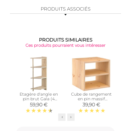
PRODUITS ASSOCIÉS
PRODUITS SIMILAIRES
Ces produits pourraient vous intéresser
Top 
Etagère d'angle en
Cube de rangement
Cub
pin brut Gala (4
en pin massif
tablettes)
Dinamic (Tablette
Di
59,90 €
39,90 €
intermédiaire)