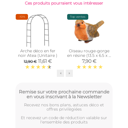
Ces produits pourraient vous intéresser
-10%
Top ventes
Épu
Arche déco en fer
Oiseau rouge-gorge
Our
noir Atea (Unitaire )
en résine (13.5 x 6.5 x 8
4
cm)
11,61 €
7,90 €
12,90 €
Remise sur votre prochaine commande
en vous inscrivant à la Newsletter
Recevez nos bons plans, astuces déco et
offres privilègiées
Et recevez un code de réduction valable sur
l'ensemble des produits