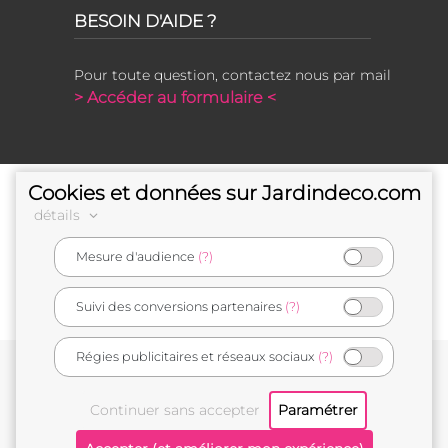
BESOIN D'AIDE ?
Pour toute question, contactez nous par mail
> Accéder au formulaire <
Cookies et données sur Jardindeco.com
détails
Mesure d'audience
(?)
e-commerçant français
Suivi des conversions partenaires
(?)
Régies publicitaires et réseaux sociaux
(?)
Conditions générales de vente