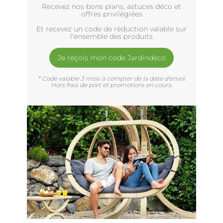
Recevez nos bons plans, astuces déco et
offres privilègiées
Et recevez un code de réduction valable sur
l'ensemble des produits
Je reçois mon code Jardindéco
* Code valable 3 mois à compter de la date d'envoi.
Hors frais de port et promotions en cours.