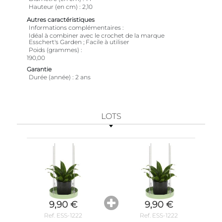
Hauteur (en cm)
2,10
Autres caractéristiques
Informations complémentaires
Idéal à combiner avec le crochet de la marque
Esschert's Garden ; Facile à utiliser
Poids (grammes)
190,00
Garantie
Durée (année)
2 ans
LOTS
9,90 €
9,90 €
Ref. ESS-1222
Ref. ESS-1222