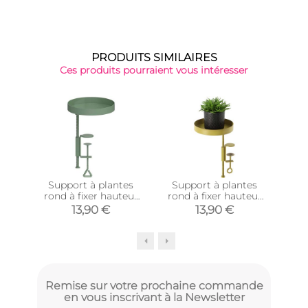
PRODUITS SIMILAIRES
Ces produits pourraient vous intéresser
Support à plantes
Support à plantes
Su
rond à fixer hauteur
rond à fixer hauteur
ro
réglable vert (20.9 x 14
réglable doré (20.9 x
doré
13,90 €
13,90 €
cm)
14 cm)
Remise sur votre prochaine commande
en vous inscrivant à la Newsletter