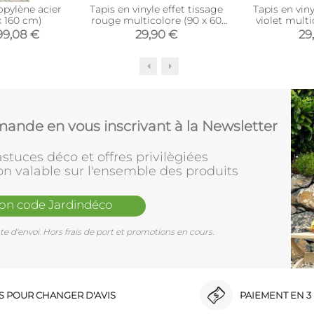
opylène acier
Tapis en vinyle effet tissage
Tapis en viny
x 160 cm)
rouge multicolore (90 x 60
violet multi
cm)
99,08 €
29,90 €
29
ande en vous inscrivant à la Newsletter
stuces déco et offres privilègiées
on valable sur l'ensemble des produits
mon code Jardindéco
e d'envoi. Hors frais de port et promotions en cours.
RS POUR CHANGER D'AVIS
PAIEMENT EN 3 