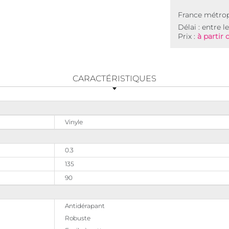
France métrop
Délai : entre l
Prix :
à partir 
CARACTÉRISTIQUES
Vinyle
0.3
135
90
Antidérapant
Robuste