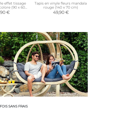
le effet tissage
Tapis en vinyle fleurs mandala
Tapis inté
colore (90 x 60
rouge (140 x 70 cm)
vinyle c
cm)
(1
,90 €
49,90 €
78,9
FOIS SANS FRAIS