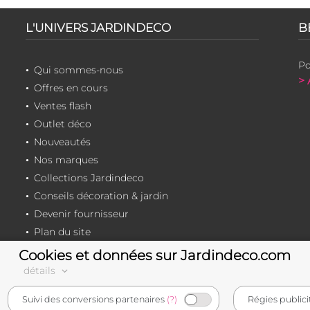
L'UNIVERS JARDINDECO
B
Po
Qui sommes-nous
> 
Offres en cours
Ventes flash
Outlet déco
Nouveautés
Nos marques
Collections Jardindeco
Conseils décoration & jardin
Devenir fournisseur
Plan du site
Cookies et données sur Jardindeco.com
détails
e-commerçant français
Suivi des conversions partenaires
(?)
Régies publici