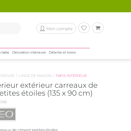
Mon compte
a table
Décoration intérieure
Détente et loisirs
ÉRIEURE
LINGE DE MAISON
TAPIS INTÉRIEUR
érieur extérieur carreaux de
tites étoiles (135 x 90 cm)
0161
rreaux de ciment petites étoiles