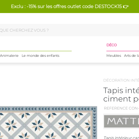
Exclu : -15% sur les offres outlet code DESTOCK15 👉
DÉCO
Animalerie
Le monde des enfants
Meubles
Arts de l
DÉCORATION INT
Tapis int
ciment pe
REFERENCE CON-
Tapis intérieur ca