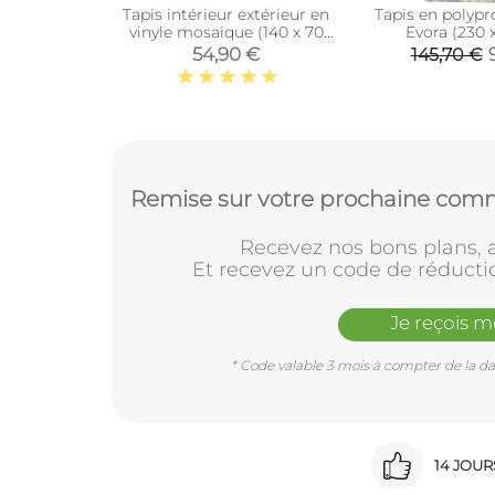
Tapis intérieur extérieur en
Tapis en polypr
vinyle mosaique (140 x 70
Evora (230 
cm)
54,90 €
145,70 €
Remise sur votre prochaine comm
Recevez nos bons plans, a
Et recevez un code de réducti
Je reçois 
* Code valable 3 mois à compter de la dat
14 JOU