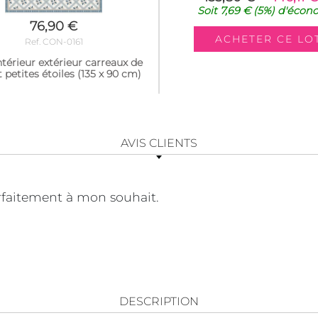
Soit
7,69 €
(5%)
d'écon
76,90 €
Ref. CON-0161
ntérieur extérieur carreaux de
 petites étoiles (135 x 90 cm)
AVIS CLIENTS
rfaitement à mon souhait.
DESCRIPTION