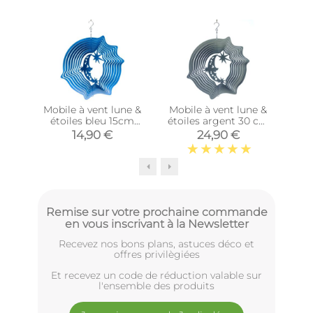
Mobile à vent lune &
Mobile à vent lune &
Mob
étoiles bleu 15cm
étoiles argent 30 cm
roug
(Petit modèle)
(Grand modèle)
14,90 €
24,90 €
Remise sur votre prochaine commande
en vous inscrivant à la Newsletter
Recevez nos bons plans, astuces déco et
offres privilègiées
Et recevez un code de réduction valable sur
l'ensemble des produits