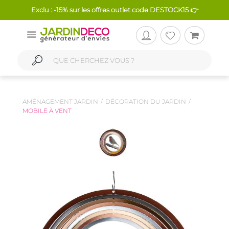
Exclu : -15% sur les offres outlet code DESTOCK15 👉
AMÉNAGEMENT JARDIN
DÉCORATION DU JARDIN
MOBILE À VENT