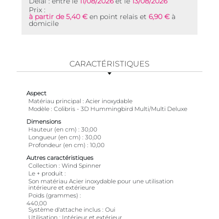
Délai : entre le
11/08/2026
et le
13/08/2026
Prix :
à partir de 5,40 €
en point relais et
6,90 €
à
domicile
CARACTÉRISTIQUES
Aspect
Matériau principal
Acier inoxydable
Modèle
Colibris - 3D Hummingbird Multi/Multi Deluxe
Dimensions
Hauteur (en cm)
30,00
Longueur (en cm)
30,00
Profondeur (en cm)
10,00
Autres caractéristiques
Collection
Wind Spinner
Le + produit
Son matériau Acier inoxydable pour une utilisation
intérieure et extérieure
Poids (grammes)
440,00
Système d'attache inclus
Oui
Utilisation
Intérieur et extérieur