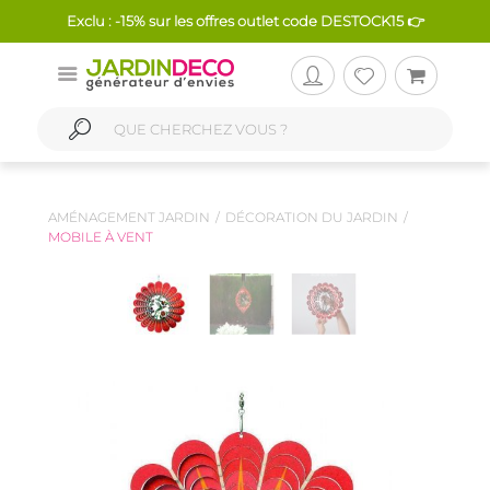
Exclu : -15% sur les offres outlet code DESTOCK15 👉
AMÉNAGEMENT JARDIN
DÉCORATION DU JARDIN
MOBILE À VENT