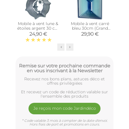
Mobile à vent lune &
Mobile à vent carré
Mob
étoiles argent 30 cm
bleu 30cm (Grand
Cry
(Grand modèle)
modèle)
24,90 €
29,90 €
Remise sur votre prochaine commande
en vous inscrivant à la Newsletter
Recevez nos bons plans, astuces déco et
offres privilègiées
Et recevez un code de réduction valable sur
l'ensemble des produits
Je reçois mon code Jardindéco
* Code valable 3 mois à compter de la date d'envoi.
Hors frais de port et promotions en cours.