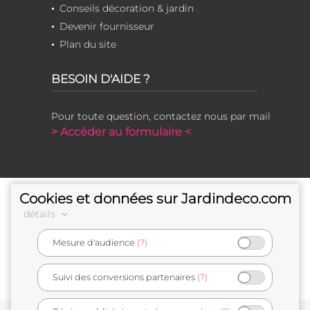
Conseils décoration & jardin
Devenir fournisseur
Plan du site
BESOIN D'AIDE ?
Pour toute question, contactez nous par mail
> Accéder au formulaire <
Cookies et données sur Jardindeco.com
détails
Mesure d'audience
(?)
e-commerçant français
Suivi des conversions partenaires
(?)