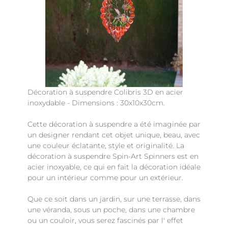
Décoration à suspendre Colibris 3D en acier
inoxydable - Dimensions : 30x10x30cm.
Cette décoration à suspendre a été imaginée par
un designer rendant cet objet unique, beau, avec
une couleur éclatante, style et originalité. La
décoration à suspendre Spin-Art Spinners est en
acier inoxyable, ce qui en fait la décoration idéale
pour un intérieur comme pour un extérieur.
Que ce soit dans un jardin, sur une terrasse, dans
une véranda, sous un poche, dans une chambre
ou un couloir, vous serez fascinés par l' effet