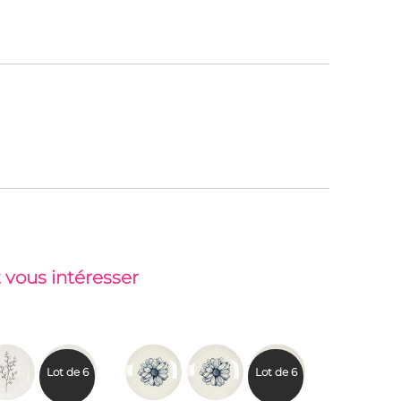
 vous intéresser
-37%
Lot de 6
Lot de 6