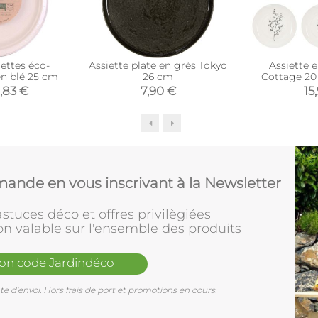
iettes éco-
Assiette plate en grès Tokyo
Assiette 
en blé 25 cm
26 cm
Cottage 20
(Blanc
1,83 €
7,90 €
15
ande en vous inscrivant à la Newsletter
stuces déco et offres privilègiées
on valable sur l'ensemble des produits
mon code Jardindéco
e d'envoi. Hors frais de port et promotions en cours.