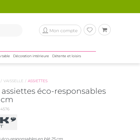
Mon compte
a table
Décoration intérieure
Détente et loisirs
VAISSELLE
ASSIETTES
 assiettes éco-responsables
5 cm
4576
es éco-responsables en blé 25 cm