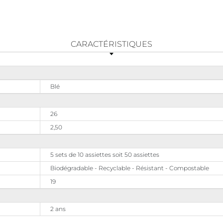
CARACTÉRISTIQUES
Blé
26
2,50
5 sets de 10 assiettes soit 50 assiettes
Biodégradable - Recyclable - Résistant - Compostable
19
2 ans