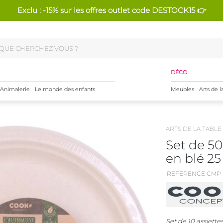
Exclu : -15% sur les offres outlet code DESTOCK15 👉
DÉCO
Animalerie
Le monde des enfants
Meubles
Arts de l
ARTS DE LA TABLE
Set de 50
en blé 2
REFERENCE CMP-
Set de 10 assiett