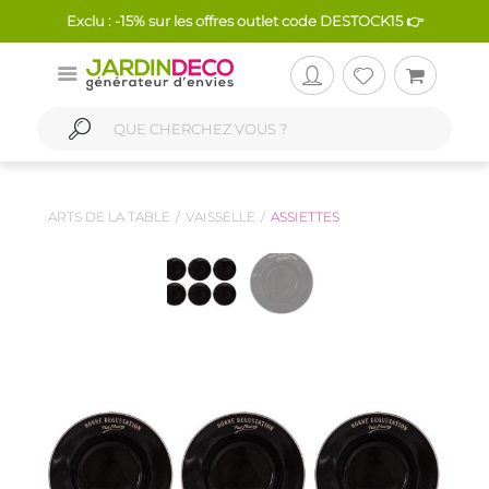
Exclu : -15% sur les offres outlet code DESTOCK15 👉
ARTS DE LA TABLE
VAISSELLE
ASSIETTES