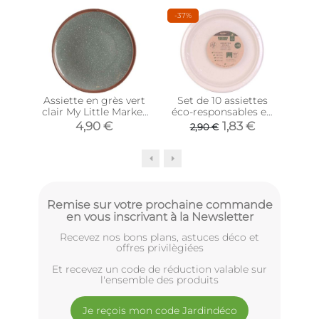
-37%
Assiette en grès vert
Set de 10 assiettes
Assi
clair My Little Market
éco-responsables en
(20.5 cm)
blé 25 cm
4,90 €
1,83 €
2,90 €
Remise sur votre prochaine commande
en vous inscrivant à la Newsletter
Recevez nos bons plans, astuces déco et
offres privilègiées
Et recevez un code de réduction valable sur
l'ensemble des produits
Je reçois mon code Jardindéco