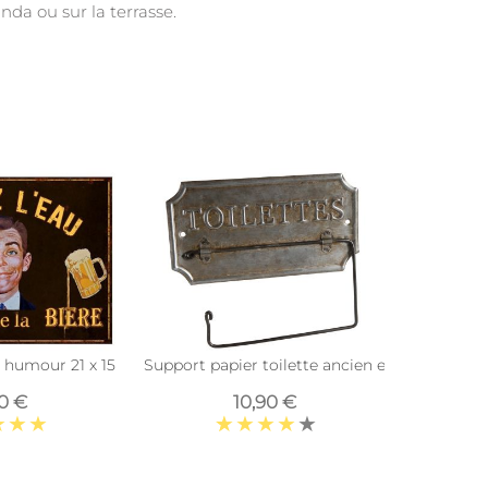
nda ou sur la terrasse.
 humour 21 x 15 cm (Sauvez l'eau…)
Support papier toilette ancien en zinc
90 €
10,90 €