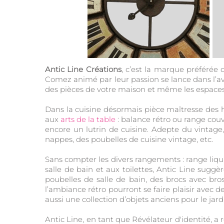
Antic Line Créations
, c’est la marque préférée 
Comez animé par leur passion se lance dans l’a
des pièces de votre maison et même les espaces e
Dans la cuisine désormais pièce maîtresse des ha
aux
arts de la table
: balance rétro ou range couv
encore un lutrin de cuisine. Adepte du vintage,
nappes, des poubelles de cuisine vintage, etc.
Sans compter les divers rangements : range liquid
salle de bain et aux toilettes, Antic Line sugg
poubelles de salle de bain, des brocs avec br
l’ambiance rétro pourront se faire plaisir avec 
aussi une collection d’objets anciens pour le jard
Antic Line, en tant que Révélateur d'identité, 