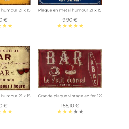
humour 21 x 15 cm (Ma maison était nickel...)
Plaque en métal humour 21 x 15 cm (Prière d
90 €
9,90 €
 humour 21 x 15 cm (De la maison au bar…)
Grande plaque vintage en fer 122,5 x 74 cm (B
90 €
166,10 €