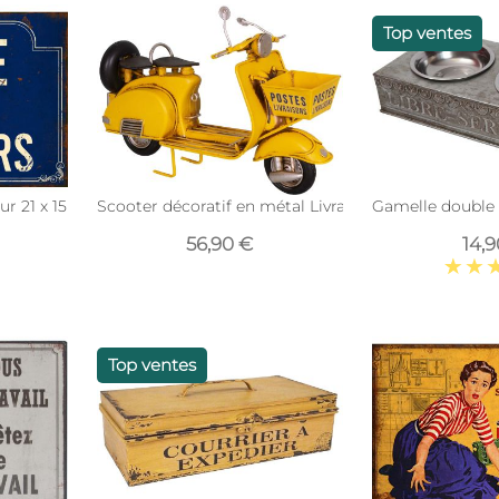
Top ventes
r 21 x 15 cm (Place des pecheurs)
Scooter décoratif en métal Livraisons
Gamelle double 
56,90 €
14,
Top ventes