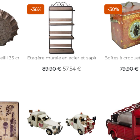
-36%
-30%
eilli 35 cm
Etagère murale en acier et sapin
Boîtes à croque
57,54 €
89,90 €
79,90 €