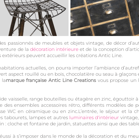
des passionnés de meubles et objets vintage, de décor d’aut
venture de la
décoration intérieure
et de la conception d’arti
xtérieurs peuvent accueillir les créations Antic Line.
bitations actuelles, on pourra importer l’ambiance d’autrefois
ert aspect rouillé ou en bois, chocolatière ou seau à glaçons 
 la
marque française Antic Line Creations
vous propose un l
e vaisselle, range bouteilles ou étagère en zinc, égouttoir à
ère des ensembles accessoires rétro, différents modèles de p
osse WC en céramique ou en zinc.L’entrée, le séjour et la
des tabourets, lampes et autres
luminaires d'intérieur
vintage,
in : cloche et fontaine de jardin, statuettes ainsi que des tabl
a réussi à s’imposer dans le monde de la décoration et du meu