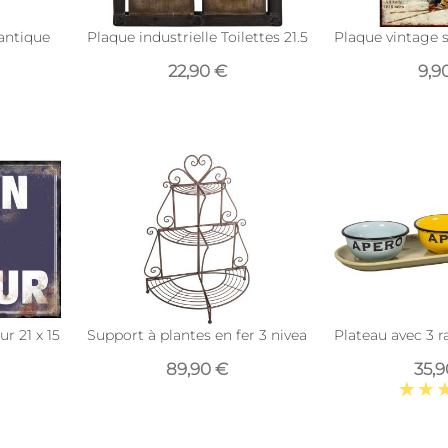
antique
Plaque industrielle Toilettes 21.5 cm
Plaque vintage s
22,90 €
9,9
r 21 x 15 cm (Chemin du bonheur)
Support à plantes en fer 3 niveaux Arabesque
Plateau avec 3 
89,90 €
35,