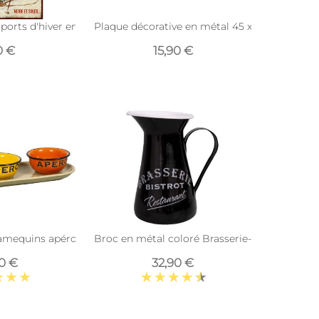
ports d'hiver en métal 25 x 33 cm (Ski de fond)
Plaque décorative en métal 45 x 12 cm (Bou
0 €
15,90 €
ramequins apéros
Broc en métal coloré Brasserie-Bistrot (Noir)
90 €
32,90 €