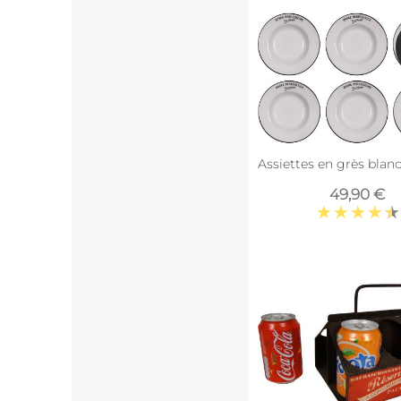
Assiettes en grès blan
49,90 €