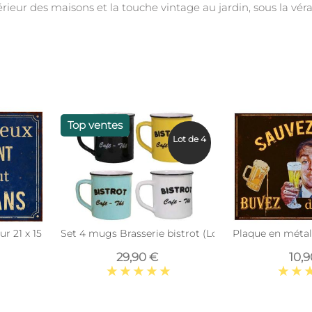
térieur des maisons et la touche vintage au jardin, sous la véra
Top ventes
Lot de 4
r 21 x 15 cm (Pisse heureux)
Set 4 mugs Brasserie bistrot (Lot de 4)
Plaque en métal
29,90 €
10,