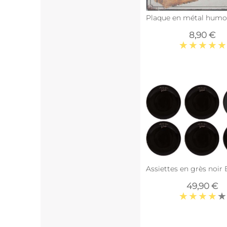
Plaque en métal humour 
8,90 €
Assiettes en grès noir 
49,90 €