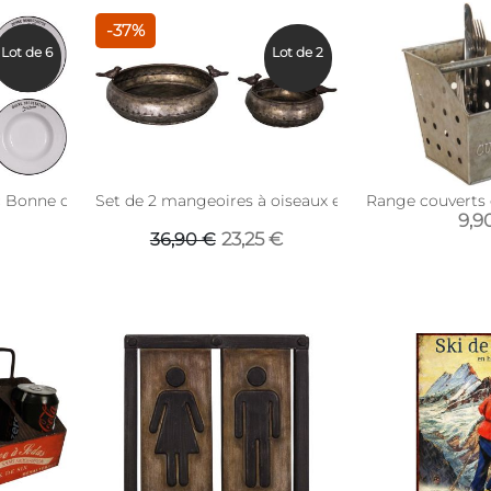
-37%
Lot de 6
Lot de 2
c Bonne dégustation (Lot de 6) (Assiettes creuses - 23 cm)
Set de 2 mangeoires à oiseaux en zinc
Range couverts 
9,9
23,25 €
36,90 €