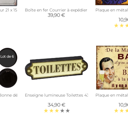
21 x 15 cm (Si l'alcool vous gêne...)
Boîte en fer Courrier à expédier
Plaque en métal 
39,90 €
10,
Lot de 6
Bonne dégustation (Lot de 6) (Assiettes plates - 27 cm)
Enseigne lumineuse Toilettes 43 cm
Plaque en métal
34,90 €
10,