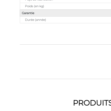
Poids (en kg)
Garantie
Durée (année)
PRODUITS