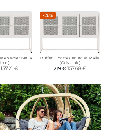
-28%
es en acier Malla
Buffet 3 portes en acier Malla
lanc)
(Gris clair)
157,21 €
157,68 €
219 €