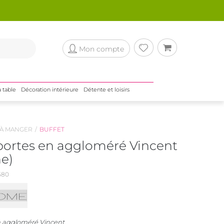
Mon compte
a table
Décoration intérieure
Détente et loisirs
 À MANGER
BUFFET
 portes en aggloméré Vincent
ne)
580
n aggloméré Vincent