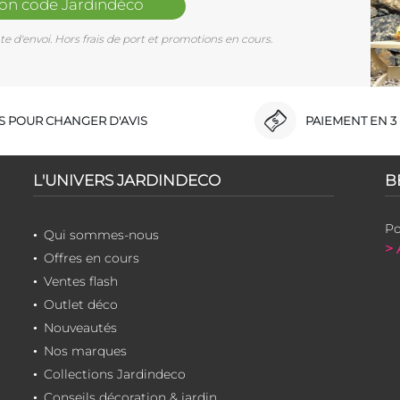
mon code Jardindéco
e d'envoi. Hors frais de port et promotions en cours.
RS POUR CHANGER D'AVIS
PAIEMENT EN 3 
L'UNIVERS JARDINDECO
B
Po
Qui sommes-nous
> 
Offres en cours
Ventes flash
Outlet déco
Nouveautés
Nos marques
Collections Jardindeco
Conseils décoration & jardin