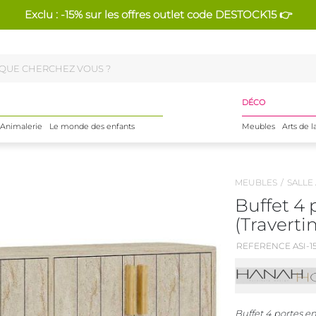
Exclu : -15% sur les offres outlet code DESTOCK15 👉
DÉCO
Animalerie
Le monde des enfants
Meubles
Arts de l
MEUBLES
SALLE
Buffet 4
(Traverti
REFERENCE ASI-1
Buffet 4 portes e