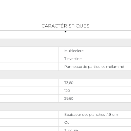
CARACTÉRISTIQUES
Multicolore
Travertine
Panneaux de particules mélaminé
73,60
120
29,60
Epaisseur des planches : 1.8 cm
Oui
Turquie