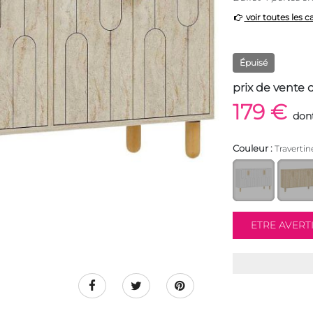
voir toutes les c
Épuisé
prix de vente 
179 €
dont
Couleur :
Travertin