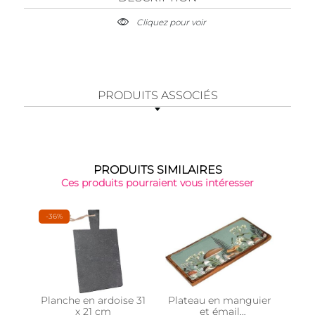
Cliquez pour voir
PRODUITS ASSOCIÉS
PRODUITS SIMILAIRES
Ces produits pourraient vous intéresser
-36%
Planche en ardoise 31
Plateau en manguier
Pl
x 21 cm
et émail
bam