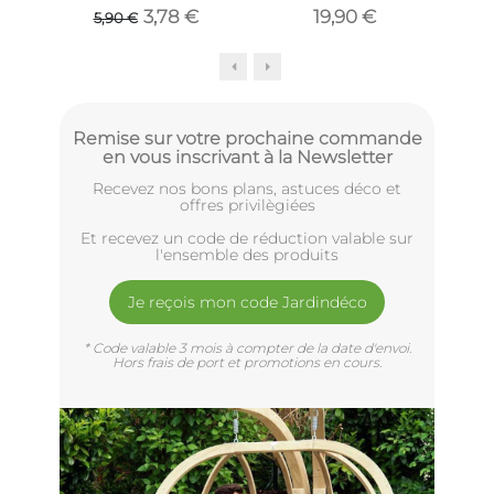
Champignons (Vert)
3,78 €
19,90 €
5,90 €
Remise sur votre prochaine commande
en vous inscrivant à la Newsletter
Recevez nos bons plans, astuces déco et
offres privilègiées
Et recevez un code de réduction valable sur
l'ensemble des produits
Je reçois mon code Jardindéco
* Code valable 3 mois à compter de la date d'envoi.
Hors frais de port et promotions en cours.