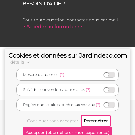
BESOIN D'AIDE ?
Pour toute question, contactez nous par mail
> Accéder au formulaire <
Cookies et données sur Jardindeco.com
détails
Mesure d'audience
(?)
e-commerçant français
Suivi des conversions partenaires
(?)
Régies publicitaires et réseaux sociaux
(?)
Conditions générales de vente