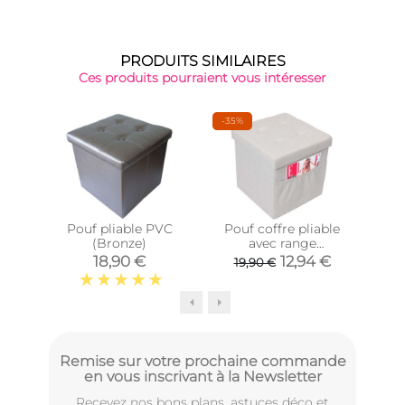
PRODUITS SIMILAIRES
Ces produits pourraient vous intéresser
-35%
-32
Pouf pliable PVC
Pouf coffre pliable
Cous
(Bronze)
avec range
coto
magazines (Gris
c
18,90 €
12,94 €
19,90 €
5
blanc)
Remise sur votre prochaine commande
en vous inscrivant à la Newsletter
Recevez nos bons plans, astuces déco et