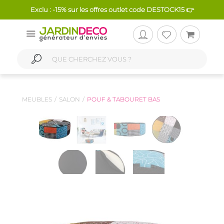
Exclu : -15% sur les offres outlet code DESTOCK15 👉
MEUBLES
SALON
POUF & TABOURET BAS