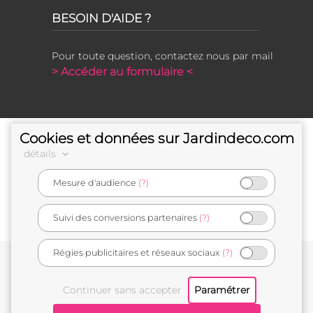
BESOIN D'AIDE ?
Pour toute question, contactez nous par mail
> Accéder au formulaire <
Cookies et données sur Jardindeco.com
détails
Mesure d'audience
(?)
e-commerçant français
Suivi des conversions partenaires
(?)
Régies publicitaires et réseaux sociaux
(?)
Conditions générales de vente