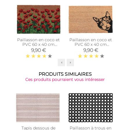
Paillasson en coco et
Paillasson en coco et
Pail
PVC 60 x 40 cm
PVC 60 x 40 cm
P
(Coquelicots)
(Chat)
9,90 €
9,90 €
PRODUITS SIMILAIRES
Ces produits pourraient vous intéresser
Tapis dessous de
Paillasson à trous en
Pail