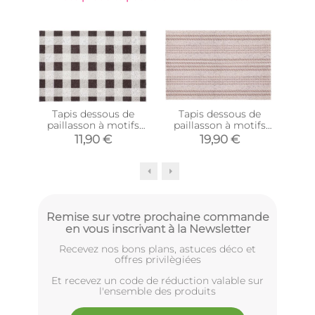
Tapis dessous de
Tapis dessous de
Pail
paillasson à motifs
paillasson à motifs
coc
(Carreaux)
(Rayures
ave
11,90 €
19,90 €
horizontales)
c
Remise sur votre prochaine commande
en vous inscrivant à la Newsletter
Recevez nos bons plans, astuces déco et
offres privilègiées
Et recevez un code de réduction valable sur
l'ensemble des produits