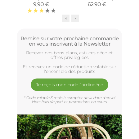
9,90 €
62,90 €
Remise sur votre prochaine commande
en vous inscrivant à la Newsletter
Recevez nos bons plans, astuces déco et
offres privilègiées
Et recevez un code de réduction valable sur
l'ensemble des produits
Je reçois mon code Jardindéco
* Code valable 3 mois à compter de la date d'envoi.
Hors frais de port et promotions en cours.