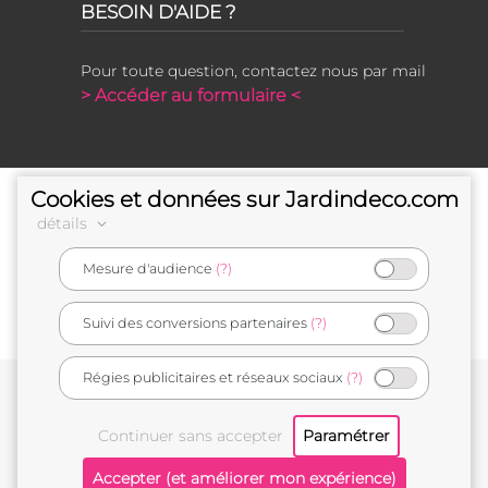
BESOIN D'AIDE ?
Pour toute question, contactez nous par mail
> Accéder au formulaire <
Cookies et données sur Jardindeco.com
détails
Mesure d'audience
(?)
e-commerçant français
Suivi des conversions partenaires
(?)
Régies publicitaires et réseaux sociaux
(?)
Conditions générales de vente