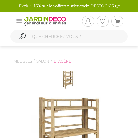
Exclu : -15% sur les offres outlet code DESTOCK15 👉
MEUBLES
SALON
ETAGÈRE