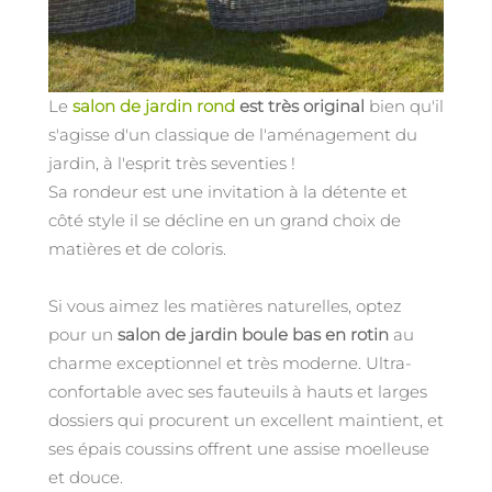
Le
salon de jardin rond
est très original
bien qu'il
s'agisse d'un classique de l'aménagement du
jardin, à l'esprit très seventies !
Sa rondeur est une invitation à la détente et
côté style il se décline en un grand choix de
matières et de coloris.
Si vous aimez les matières naturelles, optez
pour un
salon de jardin boule bas en rotin
au
charme exceptionnel et très moderne. Ultra-
confortable avec ses fauteuils à hauts et larges
dossiers qui procurent un excellent maintient, et
ses épais coussins offrent une assise moelleuse
et douce.