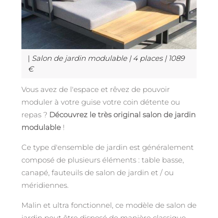
|
Salon de jardin modulable | 4 places | 1089
€
Vous avez de l'espace et rêvez de pouvoir
moduler à votre guise votre coin détente ou
repas ?
Découvrez le très original salon de jardin
modulable
!
Ce type d'ensemble de jardin est généralement
composé de plusieurs éléments : table basse,
canapé, fauteuils de salon de jardin et / ou
méridiennes.
Malin et ultra fonctionnel, ce modèle de salon de
jardin peut être disposé de manière classique