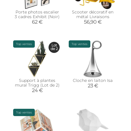
Porte photos escalier
Scooter décoratif en
3 cadres Exhibit (Noir)
métal Livraisons
62 €
56,90 €
Top ventes
Top ventes
Lot
de 2
Support à plantes
Cloche en laiton Isa
mural Trigg (Lot de 2)
23 €
24 €
Top ventes