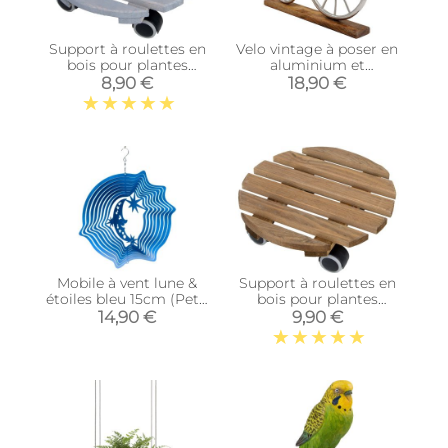
Support à roulettes en
Velo vintage à poser en
bois pour plantes
aluminium et
d'intérieur (Rond - Gris)
manguier
8,90 €
18,90 €
Mobile à vent lune &
Support à roulettes en
étoiles bleu 15cm (Petit
bois pour plantes
modèle)
d'intérieur (Rond -
14,90 €
9,90 €
Teinté marron)