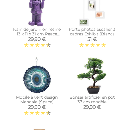
Nain de jardin en résine
Porte photos escalier 3
13 x 11 x 31 cm Peace
cadres Exhibit (Blanc)
(Violet)
29,90 €
51 €
Mobile à vent design
Bonsaï artificiel en pot
Mandala (Space)
37 cm modèle
aléatoire
29,90 €
29,90 €