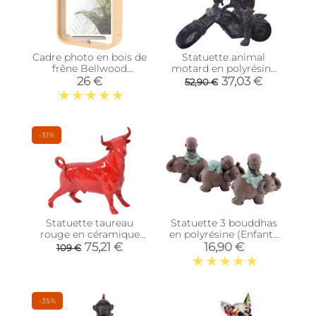
Cadre photo en bois de
Statuette animal
frêne Bellwood
motard en polyrésine
(Naturel)
(Chien)
26 €
37,03 €
52,90 €
-31%
Statuette taureau
Statuette 3 bouddhas
rouge en céramique
en polyrésine (Enfants
Feria
sur éléphants)
75,21 €
16,90 €
109 €
-35%