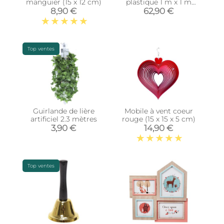
manguier (15 x 12 cm)
plastique 1 m x 1 m
(Nature)
8,90 €
62,90 €
Top ventes
Guirlande de lière
Mobile à vent coeur
artificiel 2.3 mètres
rouge (15 x 15 x 5 cm)
3,90 €
14,90 €
Top ventes