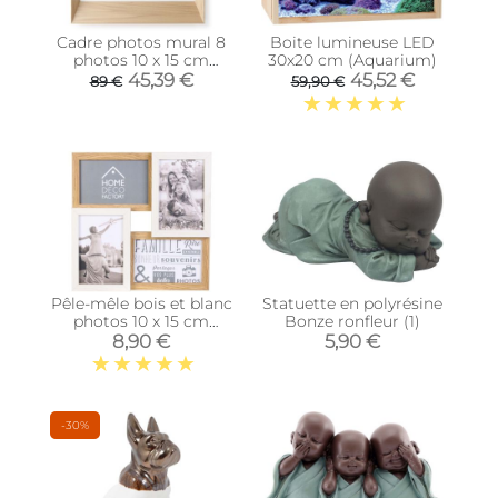
Cadre photos mural 8
Boite lumineuse LED
photos 10 x 15 cm
30x20 cm (Aquarium)
Lookout (Bois naturel)
45,39 €
45,52 €
89 €
59,90 €
Pêle-mêle bois et blanc
Statuette en polyrésine
photos 10 x 15 cm
Bonze ronfleur (1)
Family (4 photos)
8,90 €
5,90 €
-30%