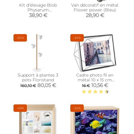
Kit d'élevage Blob
Van décoratif en métal
Physarum
Flower power (Bleu)
polycephalum
38,90 €
28,90 €
-50%
-34%
Support à plantes 3
Cadre photo fil en
pots Floristand
métal 10 x 15 cm
(Chrome)
80,05 €
10,56 €
160,10 €
16 €
-49%
-24%