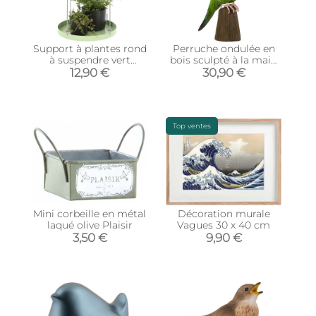
Support à plantes rond
Perruche ondulée en
à suspendre vert
bois sculpté à la main
(Diamètre de 24 cm)
15.5 x 5.2 x 15.1 cm
12,90 €
30,90 €
Top ventes
Mini corbeille en métal
Décoration murale
laqué olive Plaisir
Vagues 30 x 40 cm
3,50 €
9,90 €