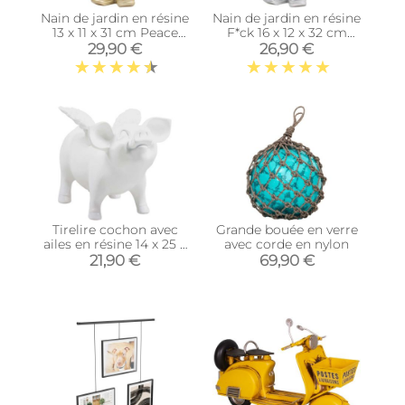
Nain de jardin en résine
Nain de jardin en résine
13 x 11 x 31 cm Peace
F*ck 16 x 12 x 32 cm
(Doré)
(Argent)
29,90 €
26,90 €
Tirelire cochon avec
Grande bouée en verre
ailes en résine 14 x 25 x
avec corde en nylon
15 cm (Blanc)
21,90 €
69,90 €