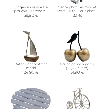
Singes en résine Ne
Cadre photo en zinc et
pas voir - entendre -
verre Flute (Pour photo
parler (Lot de 3)
20 x 25 cm)
59,90 €
33 €
(Modèle 1)
Bâteau décoratif en
Cerise dorée à poser
métal
(22,5 x 31 cm)
24,90 €
31,90 €