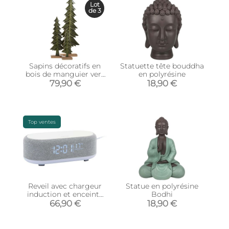
Lot
de 3
Sapins décoratifs en
Statuette tête bouddha
bois de manguier vert
en polyrésine
(Lot de 3)
79,90 €
18,90 €
Top ventes
Reveil avec chargeur
Statue en polyrésine
induction et enceinte
Bodhi
Bluetooth Vogue (Gris)
66,90 €
18,90 €