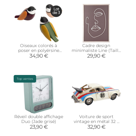
Lot
de 3
Oiseaux colorés à
Cadre design
poser en polyérsine
minimaliste Line (Taille
(Lot de 3)
2)
34,90 €
29,90 €
Top ventes
Réveil double affichage
Voiture de sport
Duo (Jade grisé)
vintage en métal 32 x
10.5 x 14 cm
23,90 €
32,90 €