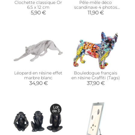
Clochette classique Or
Pêle-mêle déco
6.5 x 12 cm
scandinave 4 photos
(Corail et bleu clair)
5,90 €
11,90 €
Léopard en résine effet
Bouledogue français
marbre blanc
en résine Graffiti (Tags)
34,90 €
37,90 €
Lot
de 3