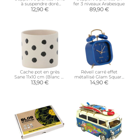
à suspendre doré
fer 3 niveaux Arabesque
(Diamètre de 24 cm)
12,90 €
89,90 €
Cache pot en grès
Réveil carré effet
Sane 11x10 cm (Blanc et
métallisé Glam Square
noir)
(Bleu foncé)
13,90 €
14,90 €