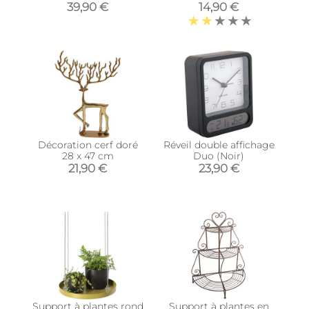
foncé)
noir (Fixation murale)
39,90 €
14,90 €
Décoration cerf doré
Réveil double affichage
28 x 47 cm
Duo (Noir)
21,90 €
23,90 €
Support à plantes rond
Support à plantes en