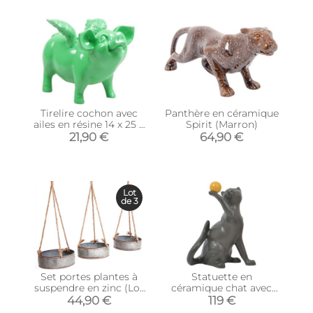
Tirelire cochon avec
Panthère en céramique
ailes en résine 14 x 25 x
Spirit (Marron)
15 cm (Vert citron)
21,90 €
64,90 €
Lot
de 3
Set portes plantes à
Statuette en
suspendre en zinc (Lot
céramique chat avec
de 3)
balle Shadow (Gris)
44,90 €
119 €