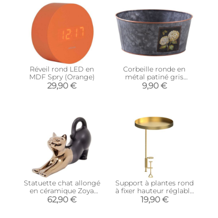
Réveil rond LED en
Corbeille ronde en
MDF Spry (Orange)
métal patiné gris
Hortensia
29,90 €
9,90 €
Statuette chat allongé
Support à plantes rond
en céramique Zoya
à fixer hauteur réglable
(Noir et or)
doré (24.6 x 24 cm)
62,90 €
19,90 €