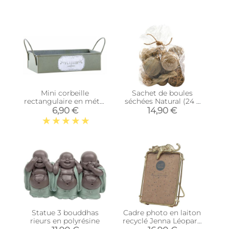
Mini corbeille
Sachet de boules
rectangulaire en métal
séchées Natural (24 x
Plaisir
22 cm)
6,90 €
14,90 €
Statue 3 bouddhas
Cadre photo en laiton
rieurs en polyrésine
recyclé Jenna Léopard
(11.5 x 7.5 cm)