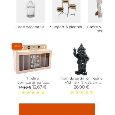
Cage décorative
Support à plantes
Cadre & suppor
photo
-15%
Tirelire
Nain de jardin en résine
compartimentée
F*ck 16 x 12 x 32 cm
Shopping 30x20 cm
(Noir)
12,67 €
26,90 €
14,90 €