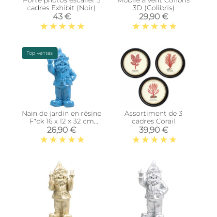
Porte photos escalier 3
Mobile à vent Colibris
cadres Exhibit (Noir)
3D (Colibris)
43 €
29,90 €
Top ventes
Nain de jardin en résine
Assortiment de 3
F*ck 16 x 12 x 32 cm
cadres Corail
(Bleu)
26,90 €
39,90 €