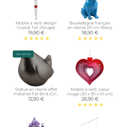
Mobile à vent design
Bouledogue français
Crystal Tail (Rouge)
en résine 20 cm (Bleu)
19,90 €
18,90 €
Top ventes
Statue en résine effet
Mobile à vent coeur
métalisé Fat Bird (Gris
rouge (30 x 30 x 10 cm)
foncé)
12,90 €
26,90 €