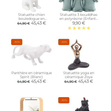
Statuette chien
Statuette 3 bouddhas
bouledogue en
en polyrésine (Enfants
céramique Zoya (Blanc
yeux fermés)
45,43 €
9,90 €
64,90 €
et or)
-30%
-30%
Panthère en céramique
Statuette yoga en
Spirit (Blanc)
céramique Zoya
45,43 €
45,43 €
64,90 €
64,90 €
-30%