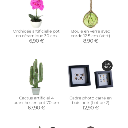
Orchidée artificielle pot
Boule en verre avec
en céramique 30 cm
corde 12.5 cm (Vert)
(Fuschia)
6,90 €
8,90 €
Lot
de 2
Cactus artificiel 4
Cadre photo carré en
branches en pot 70 cm
bois noir (Lot de 2)
67,90 €
12,90 €