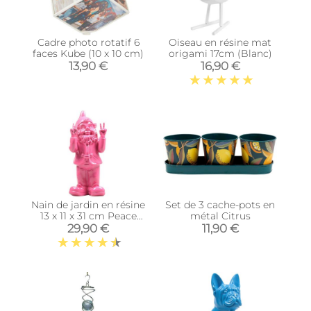
Cadre photo rotatif 6
Oiseau en résine mat
faces Kube (10 x 10 cm)
origami 17cm (Blanc)
13,90 €
16,90 €
Nain de jardin en résine
Set de 3 cache-pots en
13 x 11 x 31 cm Peace
métal Citrus
(Fuschia)
29,90 €
11,90 €