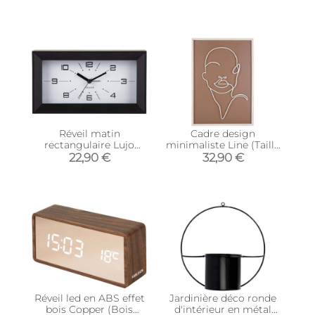
Réveil matin
Cadre design
rectangulaire Lujo
minimaliste Line (Taille
(Noir)
1)
22,90 €
32,90 €
Réveil led en ABS effet
Jardinière déco ronde
bois Copper (Bois
d'intérieur en métal