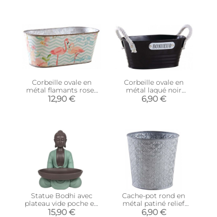
Corbeille ovale en
Corbeille ovale en
métal flamants roses
métal laqué noir
32 cm
Bonheur
12,90 €
6,90 €
Statue Bodhi avec
Cache-pot rond en
plateau vide poche en
métal patiné relief
polyrésine
Cesar
15,90 €
6,90 €