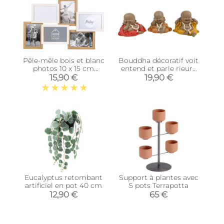
Pêle-mêle bois et blanc
Bouddha décoratif voit
photos 10 x 15 cm
entend et parle rieurs
Family (6 photos)
(Lot de 3)
15,90 €
19,90 €
Eucalyptus retombant
Support à plantes avec
artificiel en pot 40 cm
5 pots Terrapotta
12,90 €
65 €