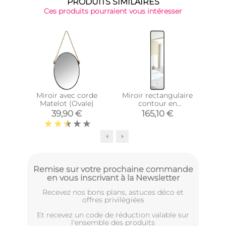
PRODUITS SIMILAIRES
Ces produits pourraient vous intéresser
Miroir avec corde
Miroir rectangulaire
Mi
Matelot (Ovale)
contour en
caoutchouc mat
39,90 €
165,10 €
Remise sur votre prochaine commande
en vous inscrivant à la Newsletter
Recevez nos bons plans, astuces déco et
offres privilègiées
Et recevez un code de réduction valable sur
l'ensemble des produits