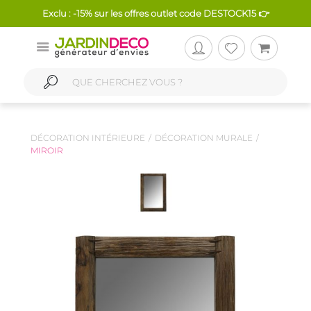
Exclu : -15% sur les offres outlet code DESTOCK15 👉
DÉCORATION INTÉRIEURE
DÉCORATION MURALE
MIROIR