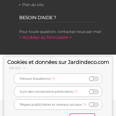
Plan du site
BESOIN D'AIDE ?
Pour toute question, contactez nous par mail
> Accéder au formulaire <
Cookies et données sur Jardindeco.com
détails
Mesure d'audience
(?)
e-commerçant français
Suivi des conversions partenaires
(?)
Régies publicitaires et réseaux sociaux
(?)