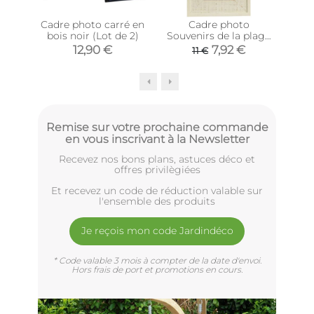
Cadre photo carré en
Cadre photo
bois noir (Lot de 2)
Souvenirs de la plage
p
(Photo 10 x 15 cm)
12,90 €
7,92 €
11 €
4
Remise sur votre prochaine commande
en vous inscrivant à la Newsletter
Recevez nos bons plans, astuces déco et
offres privilègiées
Et recevez un code de réduction valable sur
l'ensemble des produits
Je reçois mon code Jardindéco
* Code valable 3 mois à compter de la date d'envoi.
Hors frais de port et promotions en cours.