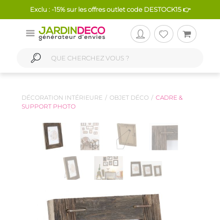
Exclu : -15% sur les offres outlet code DESTOCK15 👉
DÉCORATION INTÉRIEURE
OBJET DÉCO
CADRE &
SUPPORT PHOTO