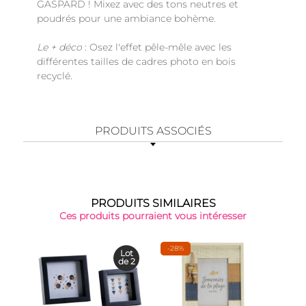
GASPARD ! Mixez avec des tons neutres et
poudrés pour une ambiance bohème.
Le + déco
: Osez l'effet pêle-mêle avec les
différentes tailles de cadres photo en bois
recyclé.
PRODUITS ASSOCIÉS
PRODUITS SIMILAIRES
Ces produits pourraient vous intéresser
-28%
-27
Lot
de 2