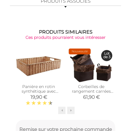
PRODUITS ASSOCIÉS
PRODUITS SIMILAIRES
Ces produits pourraient vous intéresser
Nouveauté
Lot
de 3
Panière en rotin
Corbeilles de
Co
synthétique avec
rangement carrées
mét
passe-main
avec fourrure
19,90 €
61,90 €
(Longueur 40cm)
synthétique (Lot de 3)
Remise sur votre prochaine commande