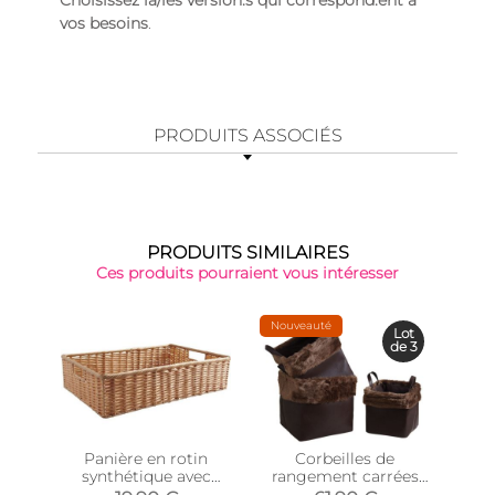
Choisissez la/les version.s qui correspond.ent à
vos besoins
.
PRODUITS ASSOCIÉS
PRODUITS SIMILAIRES
Ces produits pourraient vous intéresser
Nouveauté
Lot
de 3
Panière en rotin
Corbeilles de
Co
synthétique avec
rangement carrées
mét
passe-main
avec fourrure