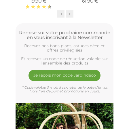
19,90 €
61,90 €
(Longueur 40cm)
synthétique (Lot de 3)
Remise sur votre prochaine commande
en vous inscrivant à la Newsletter
Recevez nos bons plans, astuces déco et
offres privilègiées
Et recevez un code de réduction valable sur
l'ensemble des produits
Je reçois mon code Jardindéco
* Code valable 3 mois à compter de la date d'envoi.
Hors frais de port et promotions en cours.