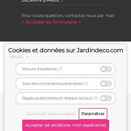
Pour toute question, contactez nous par mail
> Accéder au formulaire <
Cookies et données sur Jardindeco.com
détails
Mesure d'audience
(?)
e-commerçant français
Suivi des conversions partenaires
(?)
Régies publicitaires et réseaux sociaux
(?)
Conditions générales de vente