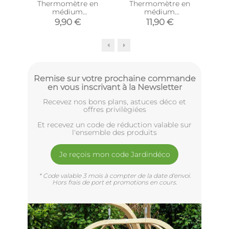
Thermomètre en
Thermomètre en
T
médium
médium
mé
contemporain (Noir -
contemporain (Gris -
9,90 €
11,90 €
22 cm)
30 cm)
Remise sur votre prochaine commande
en vous inscrivant à la Newsletter
Recevez nos bons plans, astuces déco et
offres privilègiées
Et recevez un code de réduction valable sur
l'ensemble des produits
Je reçois mon code Jardindéco
* Code valable 3 mois à compter de la date d'envoi.
Hors frais de port et promotions en cours.