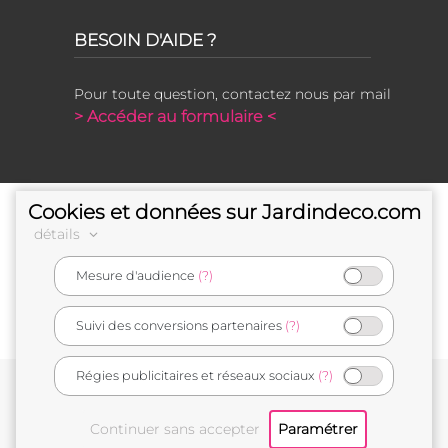
BESOIN D'AIDE ?
Pour toute question, contactez nous par mail
> Accéder au formulaire <
Cookies et données sur Jardindeco.com
détails
Mesure d'audience
(?)
e-commerçant français
Suivi des conversions partenaires
(?)
Régies publicitaires et réseaux sociaux
(?)