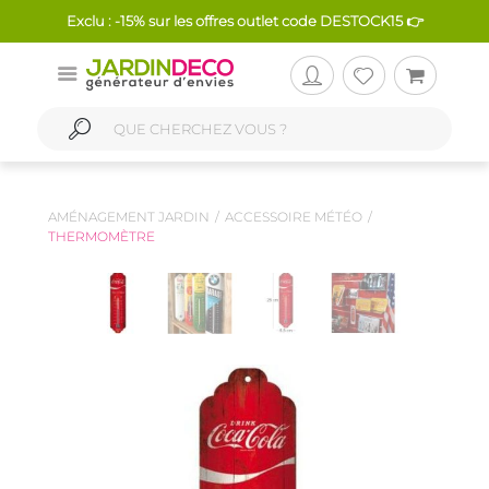
Exclu : -15% sur les offres outlet code DESTOCK15 👉
AMÉNAGEMENT JARDIN
ACCESSOIRE MÉTÉO
THERMOMÈTRE