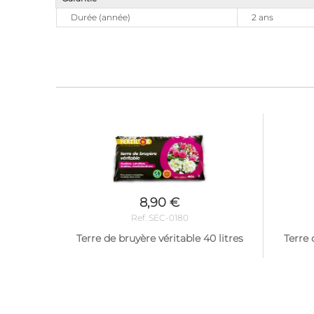
Durée (année)
2 ans
8,90 €
Ref. SEC-0180
Terre de bruyère véritable 40 litres
Terre 