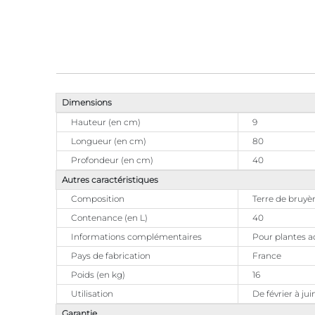
Dimensions
Hauteur (en cm)
9
Longueur (en cm)
80
Profondeur (en cm)
40
Autres caractéristiques
Composition
Terre de bruyèr
Contenance (en L)
40
Informations complémentaires
Pour plantes ac
Pays de fabrication
France
Poids (en kg)
16
Utilisation
De février à j
Garantie