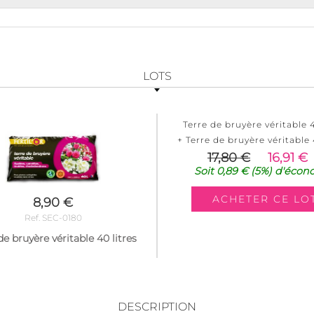
LOTS
Terre de bruyère véritable 4
+ Terre de bruyère véritable 
17,80 €
16,91 €
Soit
0,89 €
(5%)
d'écon
8,90 €
Ref. SEC-0180
de bruyère véritable 40 litres
DESCRIPTION