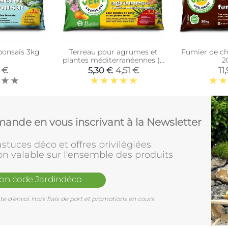
bonsaïs 3kg
Terreau pour agrumes et
Fumier de ch
plantes méditerranéennes (6
2
litres)
 €
4,51 €
11
5,30 €
ande en vous inscrivant à la Newsletter
stuces déco et offres privilègiées
on valable sur l'ensemble des produits
mon code Jardindéco
e d'envoi. Hors frais de port et promotions en cours.