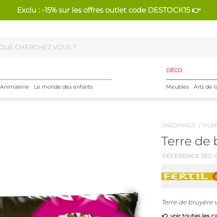
Exclu : -15% sur les offres outlet code DESTOCK15 👉
DÉCO
Animalerie
Le monde des enfants
Meubles
Arts de l
JARDINAGE
PLA
Terre de 
REFERENCE SEC-
Terre de bruyère v
voir toutes les c