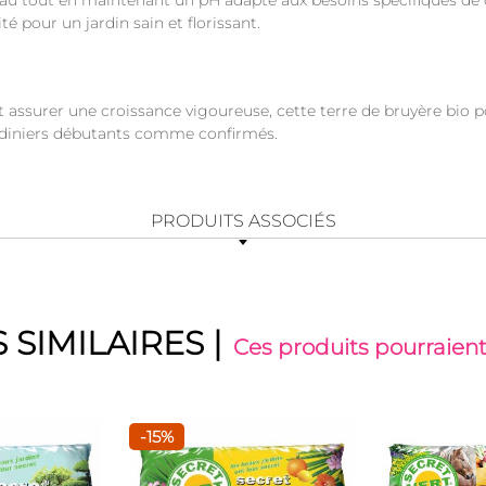
d’eau tout en maintenant un pH adapté aux besoins spécifiques de 
é pour un jardin sain et florissant.
t assurer une croissance vigoureuse, cette terre de bruyère bio p
jardiniers débutants comme confirmés.
PRODUITS ASSOCIÉS
 SIMILAIRES
|
Ces produits pourraient
-15%