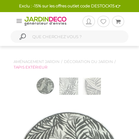
Exclu : -15% sur les offres outlet code DESTOCK15 👉
AMÉNAGEMENT JARDIN
DÉCORATION DU JARDIN
TAPIS EXTÉRIEUR