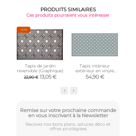
PRODUITS SIMILAIRES
Ces produits pourraient vous intéresser
-43%
Tapis de jardin
Tapis intérieur
reversible (Graphique)
extérieur en vinyle
ex
carreaux portuguais
mo
13,05 €
54,90 €
22,90 €
(140 x 70 cm)
Remise sur votre prochaine commande
en vous inscrivant à la Newsletter
Recevez nos bons plans, astuces déco et
offres privilègiées