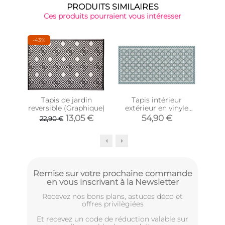
PRODUITS SIMILAIRES
Ces produits pourraient vous intéresser
-43%
Tapis de jardin
Tapis intérieur
reversible (Graphique)
extérieur en vinyle
ex
carreaux portuguais
mos
13,05 €
54,90 €
22,90 €
(140 x 70 cm)
Remise sur votre prochaine commande
en vous inscrivant à la Newsletter
Recevez nos bons plans, astuces déco et
offres privilègiées
Et recevez un code de réduction valable sur