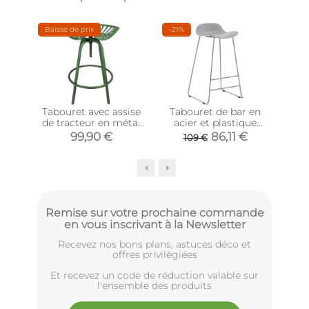
Baisse de prix
-21%
-18%
Tabouret avec assise
Tabouret de bar en
Tab
de tracteur en métal
acier et plastique
ac
(Vert)
Wave (Gris)
Wave
99,90 €
86,11 €
109 €
2
Remise sur votre prochaine commande
en vous inscrivant à la Newsletter
Recevez nos bons plans, astuces déco et
offres privilègiées
Et recevez un code de réduction valable sur
l'ensemble des produits