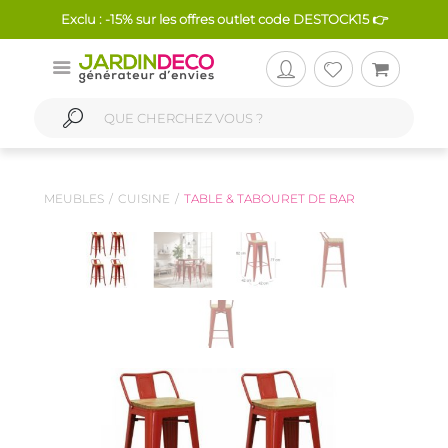
Exclu : -15% sur les offres outlet code DESTOCK15 👉
MEUBLES
CUISINE
TABLE & TABOURET DE BAR