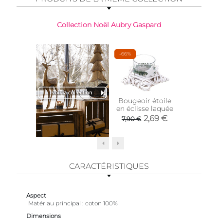
Collection Noël Aubry Gaspard
-66%
Bougeoir étoile
Photop
en éclisse laquée
verre te
et dor
2,69 €
6,9
7,90 €
CARACTÉRISTIQUES
Aspect
Matériau principal
coton 100%
Dimensions