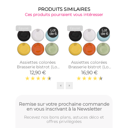
PRODUITS SIMILAIRES
Ces produits pourraient vous intéresser
Épuisé
Épuisé
Épu
Lot
Lot
de 6
de 6
Assiettes colorées
Assiettes colorées
Bols
Brasserie bistrot (Lot
Brasserie bistrot (Lot
bi
de 6) (Assiettes plates
de 6) (Assiettes plates
12,90 €
16,90 €
- 21,5 cm)
- 27 cm)
Remise sur votre prochaine commande
en vous inscrivant à la Newsletter
Recevez nos bons plans, astuces déco et
offres privilègiées