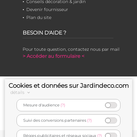
Conseils décoration & jardin
Devenir fournisseur
Plan du site
BESOIN D'AIDE ?
Pour toute question, contactez nous par mail
> Accéder au formulaire <
Cookies et données sur Jardindeco.com
détails
Mesure d'audience
(?)
e-commerçant français
Suivi des conversions partenaires
(?)
Régies publicitaires et réseaux sociaux
(?)