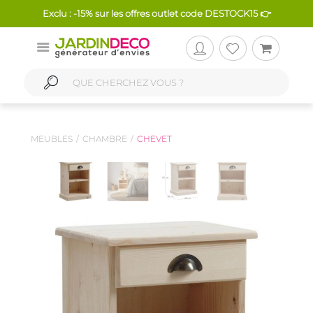
Exclu : -15% sur les offres outlet code DESTOCK15 👉
MEUBLES
CHAMBRE
CHEVET