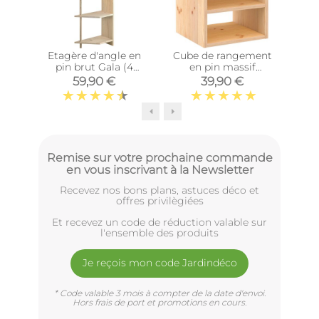
Etagère d'angle en
Cube de rangement
Cub
pin brut Gala (4
en pin massif
tablettes)
Dinamic (Tablette
Di
59,90 €
39,90 €
intermédiaire)
Remise sur votre prochaine commande
en vous inscrivant à la Newsletter
Recevez nos bons plans, astuces déco et
offres privilègiées
Et recevez un code de réduction valable sur
l'ensemble des produits
Je reçois mon code Jardindéco
* Code valable 3 mois à compter de la date d'envoi.
Hors frais de port et promotions en cours.