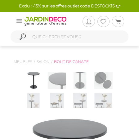
Exclu : -15% sur les offres outlet code DESTOCK15 👉
MEUBLES
SALON
BOUT DE CANAPÉ