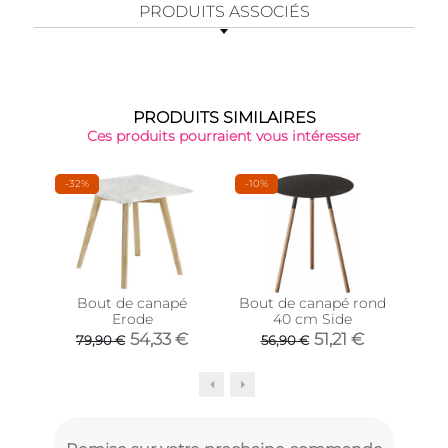
PRODUITS ASSOCIÉS
PRODUITS SIMILAIRES
Ces produits pourraient vous intéresser
-32%
-10%
Bout de canapé
Bout de canapé rond
Bo
Erode
40 cm Side
mé
54,33 €
51,21 €
79,90 €
56,90 €