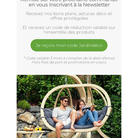
en vous inscrivant à la Newsletter
Recevez nos bons plans, astuces déco et
offres privilègiées
Et recevez un code de réduction valable sur
l'ensemble des produits
Je reçois mon code Jardindéco
* Code valable 3 mois à compter de la date d'envoi.
Hors frais de port et promotions en cours.