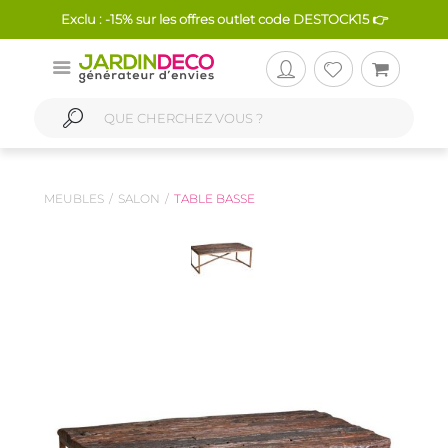
Exclu : -15% sur les offres outlet code DESTOCK15 👉
MEUBLES
SALON
TABLE BASSE