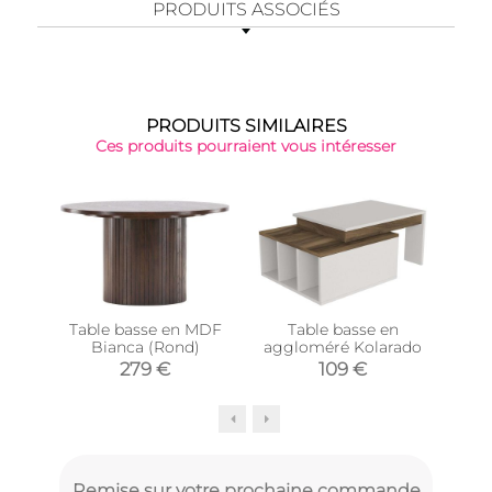
PRODUITS ASSOCIÉS
PRODUITS SIMILAIRES
Ces produits pourraient vous intéresser
Table basse en MDF
Table basse en
Ta
Bianca (Rond)
aggloméré Kolarado
279 €
109 €
Remise sur votre prochaine commande