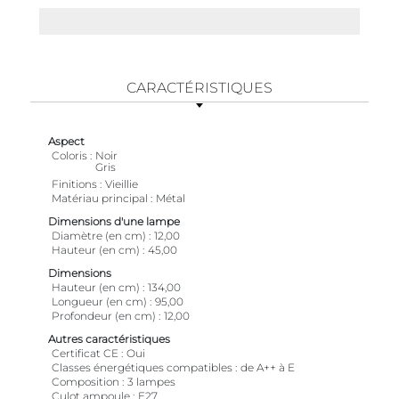
CARACTÉRISTIQUES
Aspect
Coloris
Noir
Gris
Finitions
Vieillie
Matériau principal
Métal
Dimensions d'une lampe
Diamètre (en cm)
12,00
Hauteur (en cm)
45,00
Dimensions
Hauteur (en cm)
134,00
Longueur (en cm)
95,00
Profondeur (en cm)
12,00
Autres caractéristiques
Certificat CE
Oui
Classes énergétiques compatibles
de A++ à E
Composition
3 lampes
Culot ampoule
E27