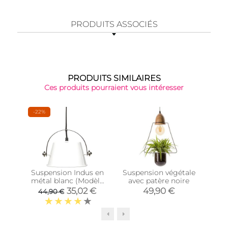
PRODUITS ASSOCIÉS
PRODUITS SIMILAIRES
Ces produits pourraient vous intéresser
-22%
-22
Suspension Indus en
Suspension végétale
Sus
métal blanc (Modèle
avec patère noire
Tub
2)
35,02 €
49,90 €
44,90 €
4