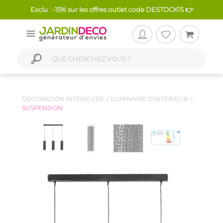
Exclu : -15% sur les offres outlet code DESTOCK15 👉
DÉCORATION INTÉRIEURE
LUMINAIRE D'INTÉRIEUR
SUSPENSION