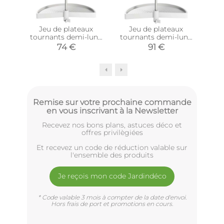
Jeu de plateaux
Jeu de plateaux
Cad
tournants demi-lune
tournants demi-lune
en
blanc Shelvo
blanc Shelvo
74 €
91 €
(Plateaux de 65 cm)
(Plateaux de 75 cm)
Remise sur votre prochaine commande
en vous inscrivant à la Newsletter
Recevez nos bons plans, astuces déco et
offres privilègiées
Et recevez un code de réduction valable sur
l'ensemble des produits
Je reçois mon code Jardindéco
* Code valable 3 mois à compter de la date d'envoi.
Hors frais de port et promotions en cours.