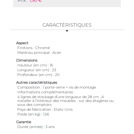
Prix :
7,90 €
CARACTÉRISTIQUES
Aspect
Finitions
Chromé
Matériau principal
Acier
Dimensions
Hauteur (en cm)
16
Longueur (en cm)
23
Profondeur (en cm)
20
Autres caractéristiques
Composition
1 porte-verre + vis de montage
Informations complémentaires
4 lignes de stockage d’une longueur de 28 cm ; A
installer à l’intérieur des meubles - sur des étagères ou
sous des comptoirs
Pays de fabrication
Etats-Unis
Poids (en kg)
1,56
Garantie
Durée (année)
3 ans