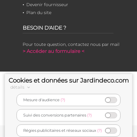
Devenir fournisseur
Plan du site
BESOIN D'AIDE ?
Pour toute question, contactez nous par mail
> Accéder au formulaire <
Cookies et données sur Jardindeco.com
détails
Mesure d'audience
(?)
e-commerçant français
Suivi des conversions partenaires
(?)
Régies publicitaires et réseaux sociaux
(?)