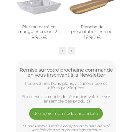
Plateau carré en
Planche de
Pré
manguier coeurs 20
présentation en bois
cm
d'acacia (50 x 15 cm)
9,90 €
16,90 €
Remise sur votre prochaine commande
en vous inscrivant à la Newsletter
Recevez nos bons plans, astuces déco et
offres privilègiées
Et recevez un code de réduction valable sur
l'ensemble des produits
Je reçois mon code Jardindéco
* Code valable 3 mois à compter de la date d'envoi.
Hors frais de port et promotions en cours.