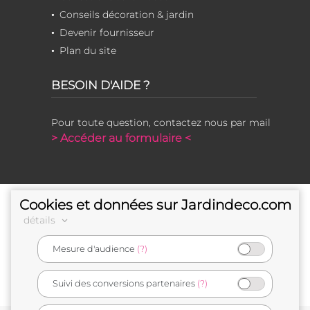
Conseils décoration & jardin
Devenir fournisseur
Plan du site
BESOIN D'AIDE ?
Pour toute question, contactez nous par mail
> Accéder au formulaire <
Cookies et données sur Jardindeco.com
détails
Mesure d'audience
(?)
e-commerçant français
Suivi des conversions partenaires
(?)