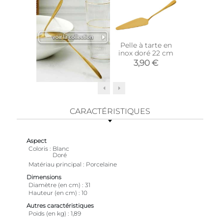
Pelle à tarte en
Assie
inox doré 22 cm
porcela
liseré d
3,90 €
22,
de 6) (A
plates 
CARACTÉRISTIQUES
Aspect
Coloris
Blanc
Doré
Matériau principal
Porcelaine
Dimensions
Diamètre (en cm)
31
Hauteur (en cm)
10
Autres caractéristiques
Poids (en kg)
1,89