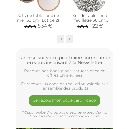
Sets de table jonc de
Set de table rond
Se
mer 38 cm (Lot de 2)
feuillage 38 cm
ma
(Argenté)
5,34 €
1,22 €
8,90 €
1,90 €
Remise sur votre prochaine commande
en vous inscrivant à la Newsletter
Recevez nos bons plans, astuces déco et
offres privilègiées
Et recevez un code de réduction valable sur
l'ensemble des produits
Je reçois mon code Jardindéco
* Code valable 3 mois à compter de la date d'envoi.
Hors frais de port et promotions en cours.