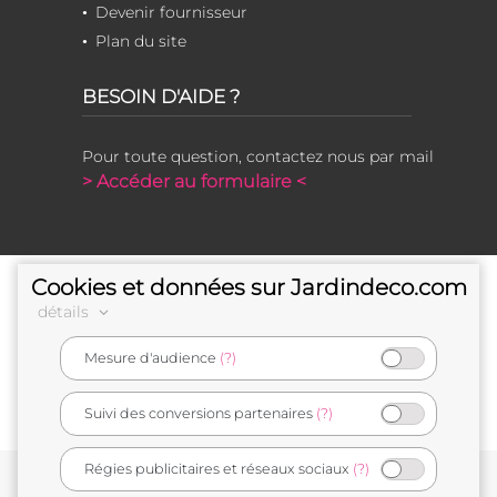
Devenir fournisseur
Plan du site
BESOIN D'AIDE ?
Pour toute question, contactez nous par mail
> Accéder au formulaire <
Cookies et données sur Jardindeco.com
détails
Mesure d'audience
(?)
e-commerçant français
Suivi des conversions partenaires
(?)
Régies publicitaires et réseaux sociaux
(?)