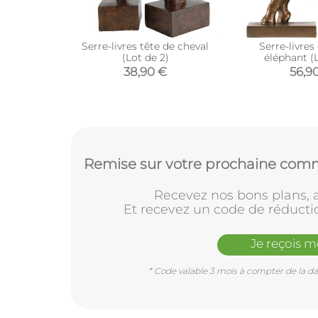
Serre-livres tête de cheval
Serre-livres
(Lot de 2)
éléphant (L
38,90 €
56,9
Remise sur votre prochaine comm
Recevez nos bons plans, a
Et recevez un code de réducti
Je reçois 
* Code valable 3 mois à compter de la dat