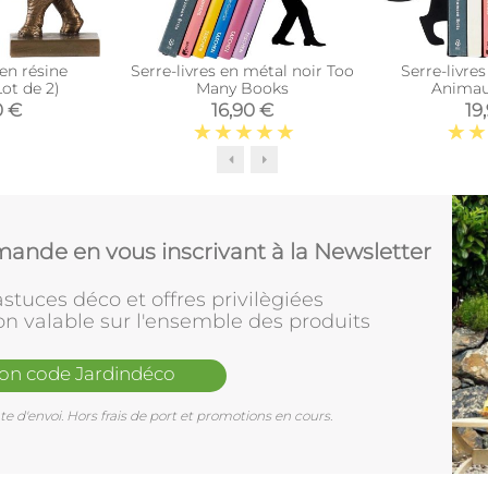
 en résine
Serre-livres en métal noir Too
Serre-livre
ot de 2)
Many Books
Animau
0 €
16,90 €
19
ande en vous inscrivant à la Newsletter
stuces déco et offres privilègiées
on valable sur l'ensemble des produits
mon code Jardindéco
e d'envoi. Hors frais de port et promotions en cours.