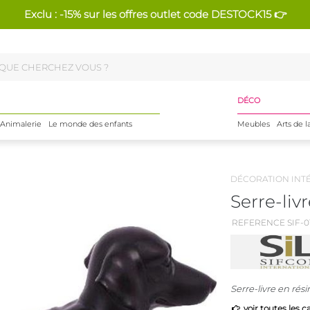
Exclu : -15% sur les offres outlet code DESTOCK15 👉
DÉCO
Animalerie
Le monde des enfants
Meubles
Arts de l
DÉCORATION INT
Serre-liv
REFERENCE SIF-0
Serre-livre en rés
voir toutes les c