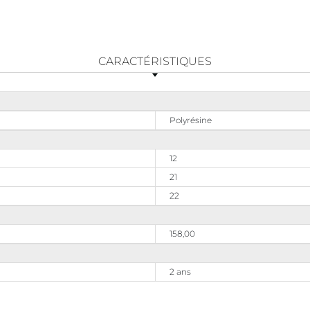
CARACTÉRISTIQUES
Polyrésine
12
21
22
158,00
2 ans