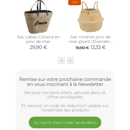
-33%
-36
Sac cabas Corsica en
Sac rond en jonc de
Sac 
jonc de mer
mer pliant (Diamètre
cot
35 cm)
29,90 €
13,33 €
19,90 €
Remise sur votre prochaine commande
en vous inscrivant à la Newsletter
Recevez nos bons plans, astuces déco et
offres privilègiées
Et recevez un code de réduction valable sur
l'ensemble des produits
Je reçois mon code Jardindéco