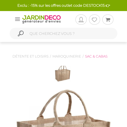
Exclu : -15% sur les offres outlet code DESTOCK15 👉
DÉTENTE ET LOISIRS
MAROQUINERIE
SAC & CABAS