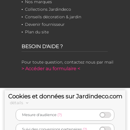
Nos marques
Collections Jardindeco
Conseils décoration & jardin
Devenir fournisseur
Plan du site
BESOIN D'AIDE ?
Pour toute question, contactez nous par mail
> Accéder au formulaire <
Cookies et données sur Jardindeco.com
détails
Mesure d'audience
(?)
e-commerçant français
Suivi des conversions partenaires
(?)