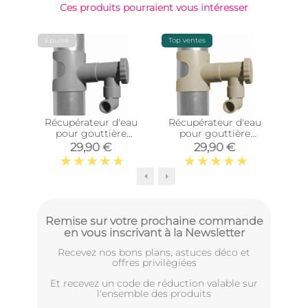
Ces produits pourraient vous intéresser
Épuisé
Top ventes
-15%
Récupérateur d'eau
Récupérateur d'eau
pour gouttière
pour gouttière
agr
circulaire (Gris)
circulaire (Sable)
méd
29,90 €
29,90 €
Remise sur votre prochaine commande
en vous inscrivant à la Newsletter
Recevez nos bons plans, astuces déco et
offres privilègiées
Et recevez un code de réduction valable sur
l'ensemble des produits