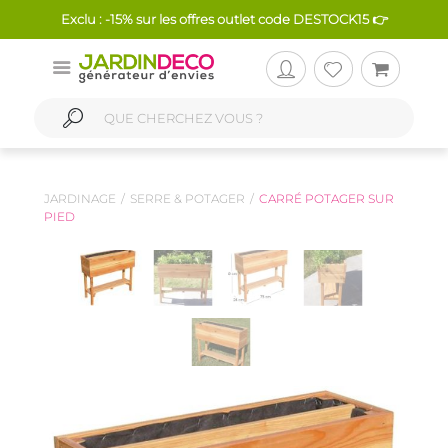
Exclu : -15% sur les offres outlet code DESTOCK15 👉
JARDINAGE
SERRE & POTAGER
CARRÉ POTAGER SUR
PIED