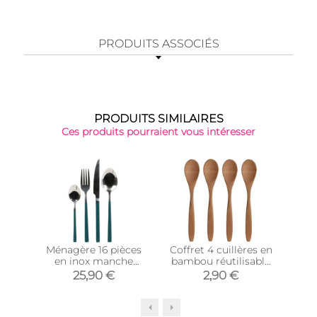
PRODUITS ASSOCIÉS
PRODUITS SIMILAIRES
Ces produits pourraient vous intéresser
Ménagère 16 pièces
Coffret 4 cuillères en
Set
en inox manche
bambou réutilisable
r
coloré (Vert)
Green attitude
25,90 €
2,90 €