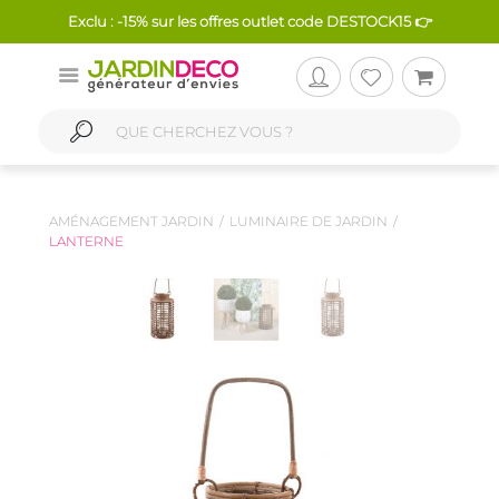
Exclu : -15% sur les offres outlet code DESTOCK15 👉
AMÉNAGEMENT JARDIN
LUMINAIRE DE JARDIN
LANTERNE