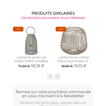
PRODUITS SIMILAIRES
Ces produits pourraient vous intéresser
-25%
-29%
-32
Lanterne jardin en
Lanterne en métal
La
métal (Petit modèle)
filaire Illuminate 17 x
fila
15.5 cm (Gris foncé)
21
56,18 €
19,10 €
74,90 €
26,90 €
3
Remise sur votre prochaine commande
en vous inscrivant à la Newsletter
Recevez nos bons plans, astuces déco et