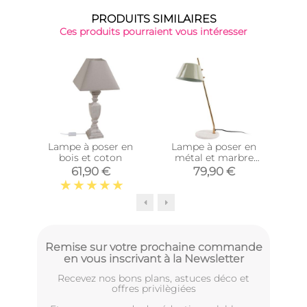
PRODUITS SIMILAIRES
Ces produits pourraient vous intéresser
Lampe à poser en
Lampe à poser en
Lam
bois et coton
métal et marbre
mét
Savvy (Vert jade)
61,90 €
79,90 €
Remise sur votre prochaine commande
en vous inscrivant à la Newsletter
Recevez nos bons plans, astuces déco et
offres privilègiées