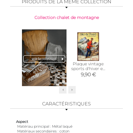
PRODUITS DE LA MÊME COLLECTION
Collection chalet de montagne
Plaque vintage
Porte 
sports d'hiver en
en fon
métal 25 x 33 cm
9,90 €
21,
(Ski de fond)
CARACTÉRISTIQUES
Aspect
Matériau principal
Métal laqué
Matériaux secondaires
coton