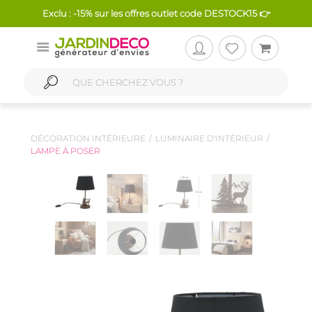
Exclu : -15% sur les offres outlet code DESTOCK15 👉
DÉCORATION INTÉRIEURE
LUMINAIRE D'INTÉRIEUR
LAMPE À POSER