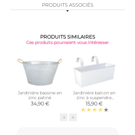
PRODUITS ASSOCIÉS
PRODUITS SIMILAIRES
Ces produits pourraient vous intéresser
Jardinière bassine en
Jardinière balcon en
Supp
zinc patiné
zinc à suspendre
(Blanc)
jar
34,90 €
15,90 €