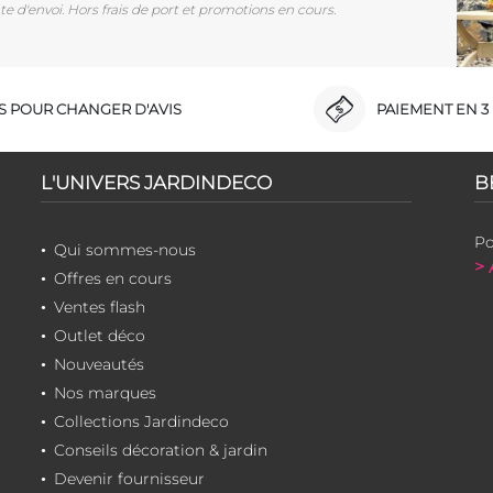
e d'envoi. Hors frais de port et promotions en cours.
RS POUR CHANGER D'AVIS
PAIEMENT EN 3 
L'UNIVERS JARDINDECO
B
Po
Qui sommes-nous
> 
Offres en cours
Ventes flash
Outlet déco
Nouveautés
Nos marques
Collections Jardindeco
Conseils décoration & jardin
Devenir fournisseur