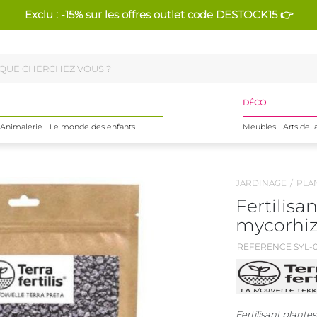
Exclu : -15% sur les offres outlet code DESTOCK15 👉
DÉCO
Animalerie
Le monde des enfants
Meubles
Arts de l
JARDINAGE
PLA
Fertilisa
mycorhiz
REFERENCE SYL-0
Fertilisant plante