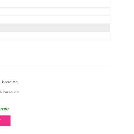
à base de
 à base de
omie