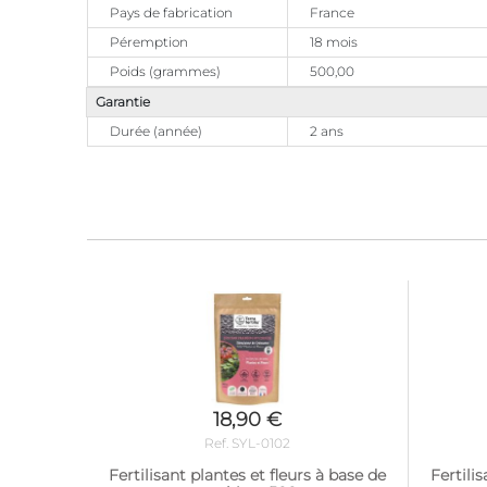
Pays de fabrication
France
Péremption
18 mois
Poids (grammes)
500,00
Garantie
Durée (année)
2 ans
18,90 €
Ref. SYL-0102
Fertilisant plantes et fleurs à base de
Fertili