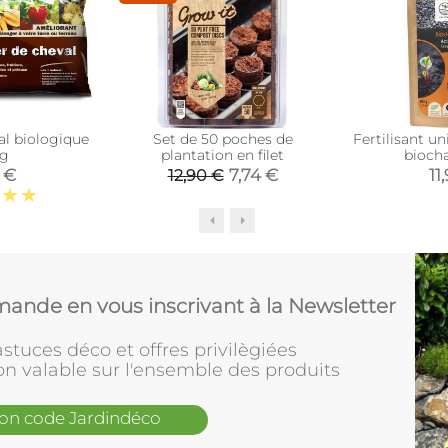
al biologique
Set de 50 poches de
Fertilisant un
kg
plantation en filet
bioch
0 €
7,74 €
11
12,90 €
ande en vous inscrivant à la Newsletter
stuces déco et offres privilègiées
on valable sur l'ensemble des produits
mon code Jardindéco