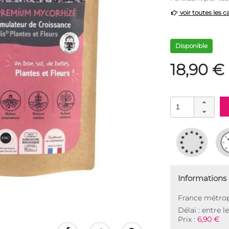
voir toutes les c
Disponible
18,90 €
Informations s
France métrop
Délai : entre l
Prix :
6,90 €