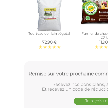
Tourteau de ricin végétal
Fumier de chev
20 
72,90 €
11,9
Remise sur votre prochaine comm
Recevez nos bons plans, a
Et recevez un code de réducti
Je reçois 