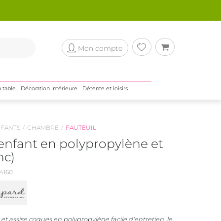
Mon compte
a table
Décoration intérieure
Détente et loisirs
NFANTS
CHAMBRE
FAUTEUIL
enfant en polypropylène et
nc)
4160
r et assise coques en polypropylène facile d'entretien, le