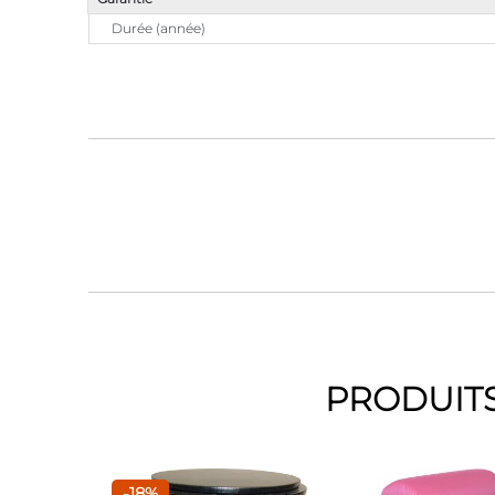
Durée (année)
PRODUITS
-18%