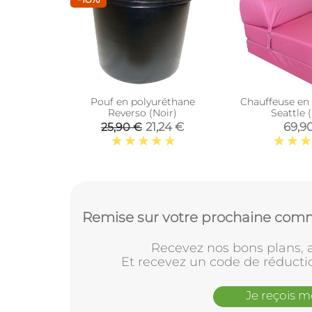
Pouf en polyuréthane
Chauffeuse en 
Reverso (Noir)
Seattle 
21,24 €
69,9
25,90 €
Remise sur votre prochaine comm
Recevez nos bons plans, a
Et recevez un code de réducti
Je reçois 