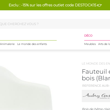
Exclu : -15% sur les offres outlet code DESTOCK15 👉
DÉCO
Animalerie
Le monde des enfants
Meubles
Arts de l
LE MONDE DES E
Fauteuil 
bois (Bla
REFERENCE AUB-
Bois de hêtre clai