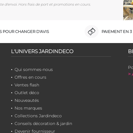
e d'envoi. Hors frais de port et promotions en cours.
RS POUR CHANGER D'AVIS
PAIEMENT EN 3 
L'UNIVERS JARDINDECO
B
Po
Qui sommes-nous
> 
Offres en cours
Ventes flash
Outlet déco
Nouveautés
Nos marques
Collections Jardindeco
Conseils décoration & jardin
Devenir fournisseur