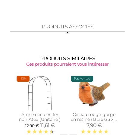
PRODUITS ASSOCIÉS
PRODUITS SIMILAIRES
Ces produits pourraient vous intéresser
-10%
Top ventes
Épu
Arche déco en fer
Oiseau rouge-gorge
Our
noir Atea (Unitaire )
en résine (13.5 x 6.5 x 8
4
cm)
11,61 €
7,90 €
12,90 €